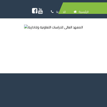
الرئيسية
اتصل بنا
دكتوراه ﻓﻰ ﻓﻠسفة اﻻستراتيجية القومية
لواء.د/ محمد محمد نعيم