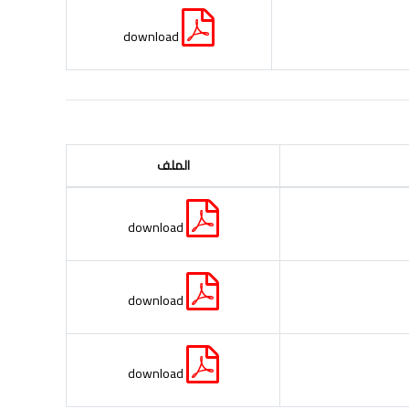
download
الملف
download
download
download